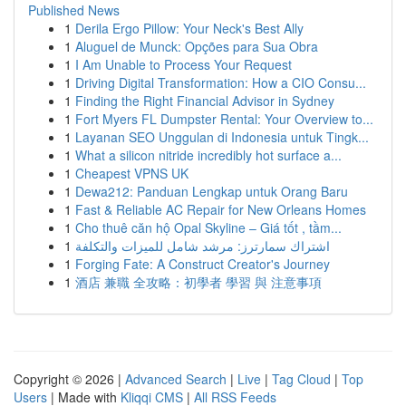
Published News
1
Derila Ergo Pillow: Your Neck's Best Ally
1
Aluguel de Munck: Opções para Sua Obra
1
I Am Unable to Process Your Request
1
Driving Digital Transformation: How a CIO Consu...
1
Finding the Right Financial Advisor in Sydney
1
Fort Myers FL Dumpster Rental: Your Overview to...
1
Layanan SEO Unggulan di Indonesia untuk Tingk...
1
What a silicon nitride incredibly hot surface a...
1
Cheapest VPNS UK
1
Dewa212: Panduan Lengkap untuk Orang Baru
1
Fast & Reliable AC Repair for New Orleans Homes
1
Cho thuê căn hộ Opal Skyline – Giá tốt , tầm...
1
اشتراك سمارترز: مرشد شامل للميزات والتكلفة
1
Forging Fate: A Construct Creator's Journey
1
酒店 兼職 全攻略：初學者 學習 與 注意事項
Copyright © 2026 |
Advanced Search
|
Live
|
Tag Cloud
|
Top
Users
| Made with
Kliqqi CMS
|
All RSS Feeds