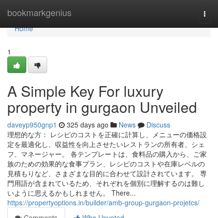
Home
bookmarkgenius
Togg
navi
Home
1
A Simple Key For luxury
property in gurgaon Unveiled
daveyp950gnp1
325 days ago
News
Discuss
理想的な方： レシピのコストを正確に計算し、メニューの価格設
定を最適化し、収益性を向上させたいレストランの所有者、シェ
フ、マネージャー。 各テンプレートは、食料品の購入から、ご家
族のための効果的な食事プラン、レシピのコストや在庫レベルの
見積もりなど、さまざまな目的に合わせて設計されています。 専
門用語が含まれているため、それぞれを個別に理解するのは難し
いように思えるかもしれません。 There...
https://propertyoptions.in/builder/amb-group-gurgaon-projetcs/
Comments
Who Upvoted