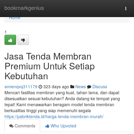
Home
bookmarkgenius
Togg
navi
Home
1
Jasa Tenda Membran
Premium Untuk Setiap
Kebutuhan
amienqvq311179
323 days ago
News
Discuss
Mencari fasilitas membran yang kuat, tahan lama, dan dapat
disesuaikan sesuai kebutuhan? Anda datang ke tempat yang
tepat! Kami menawarkan beragam model tenda membran
berkualitas tinggi yang siap memenuhi segala
https://pabriktenda.id/harga-tenda-membran-murah/
Comments
Who Upvoted