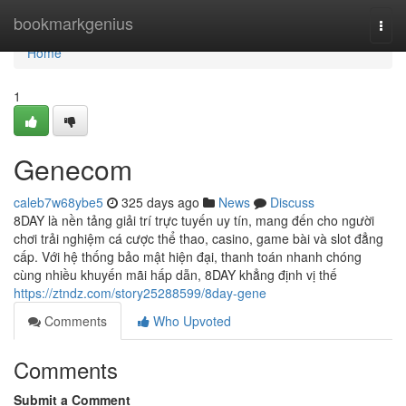
Home
bookmarkgenius
Togg
navi
Home
1
Genecom
caleb7w68ybe5
325 days ago
News
Discuss
8DAY là nền tảng giải trí trực tuyến uy tín, mang đến cho người
chơi trải nghiệm cá cược thể thao, casino, game bài và slot đẳng
cấp. Với hệ thống bảo mật hiện đại, thanh toán nhanh chóng
cùng nhiều khuyến mãi hấp dẫn, 8DAY khẳng định vị thế
https://ztndz.com/story25288599/8day-gene
Comments
Who Upvoted
Comments
Submit a Comment