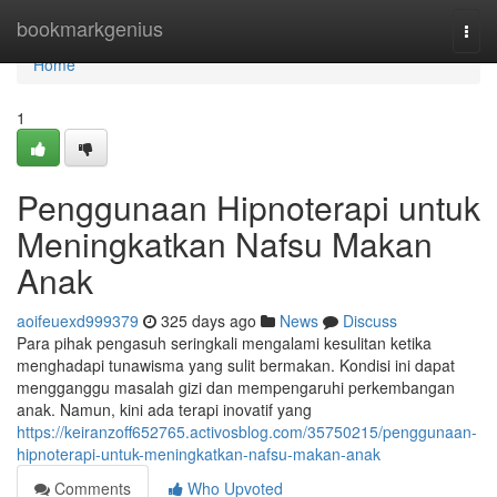
Home
bookmarkgenius
Togg
navi
Home
1
Penggunaan Hipnoterapi untuk
Meningkatkan Nafsu Makan
Anak
aoifeuexd999379
325 days ago
News
Discuss
Para pihak pengasuh seringkali mengalami kesulitan ketika
menghadapi tunawisma yang sulit bermakan. Kondisi ini dapat
mengganggu masalah gizi dan mempengaruhi perkembangan
anak. Namun, kini ada terapi inovatif yang
https://keiranzoff652765.activosblog.com/35750215/penggunaan-
hipnoterapi-untuk-meningkatkan-nafsu-makan-anak
Comments
Who Upvoted