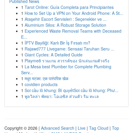
Published News
1
Tarot Online: Guía Completa para Principiantes
1
How to Set Up a VPN on Your Android Phone: A St...
1
Ataşehir Escort Servisleri : Seçenekler ve ...
1
Aluminium Silos: A Robust Storage Solution
1
Experienced Waste Removal Teams with Deceased
E...
1
İPTV Bayiliği: Karlı Bir İş Fırsatı mı?
1
Rajawd777 Livegame: Sensasi Taruhan Seru ...
1
Giant Cycles: A Detailed Guide
1
Playme8 รวมเกม สวรรค์ของ นักเล่นเกมตัวจริง
1
La Mesa best Plumber for Complete Plumbing
Serv...
1
मधुर मटका: एक पारंपरिक खेळ
1
covidien products
1
Soi cầu lô khung: Bí quyếtSoi cầu lô khung: Phư...
1
พูลวิลล่า พัทยา: โอเอซิส ส่วนตัว ริม ทะเล
Copyright © 2026 |
Advanced Search
|
Live
|
Tag Cloud
|
Top