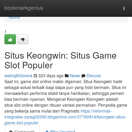
Home
bookmarkgenius
Togg
navi
Home
1
Situs Keongwin: Situs Game
Slot Populer
walesj802eee4
323 days ago
News
Discuss
Saat ini, game slot online makin digemari, Situs Keongwin hadir
sebagai solusi terbaik bagi siapa pun yang hobi bermain. Situs ini
menawarkan performa stabil tanpa hambatan, sehingga pemain
bisa bermain nyaman. Mengenal Keongwin Keongwin adalah
situs slot online dengan ribuan variasi permainan. Penyedia game
yang bekerja sama mulai dari Pragmatic
https://reformas-
integrales-zarag02356.blogsmine.com/37790914/keongwin-situs-
game-slot-populer
Comments
Who Upvoted