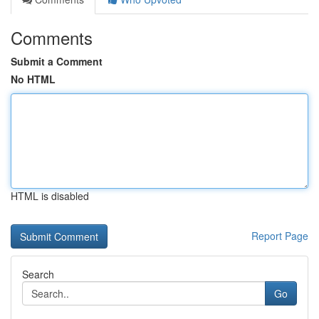
Comments
Submit a Comment
No HTML
HTML is disabled
Report Page
Search
Go