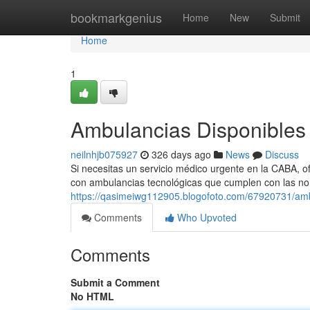
Home
bookmarkgenius
Home
New
Submit
Home
1
Ambulancias Disponibles 
neilnhjb075927
326 days ago
News
Discuss
Si necesitas un servicio médico urgente en la CABA, 
con ambulancias tecnológicas que cumplen con las no
https://qasimeiwg112905.blogofoto.com/67920731/amb
Comments
Who Upvoted
Comments
Submit a Comment
No HTML