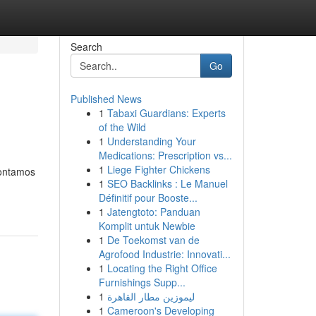
Search
Go
Published News
1
Tabaxi Guardians: Experts
of the Wild
1
Understanding Your
Medications: Prescription vs...
1
Liege Fighter Chickens
Contamos
1
SEO Backlinks : Le Manuel
Définitif pour Booste...
1
Jatengtoto: Panduan
Komplit untuk Newbie
1
De Toekomst van de
Agrofood Industrie: Innovati...
1
Locating the Right Office
Furnishings Supp...
1
ليموزين مطار القاهرة
1
Cameroon's Developing