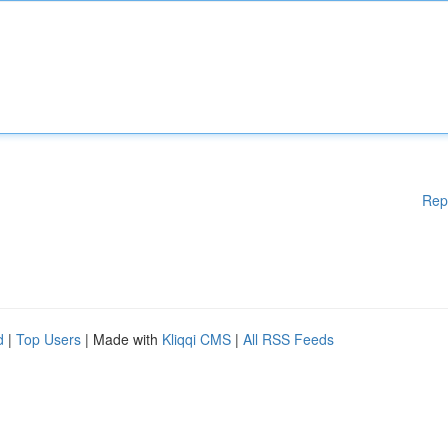
Rep
d
|
Top Users
| Made with
Kliqqi CMS
|
All RSS Feeds