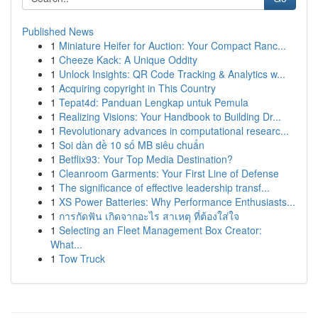
Published News
1
Miniature Heifer for Auction: Your Compact Ranc...
1
Cheeze Kack: A Unique Oddity
1
Unlock Insights: QR Code Tracking & Analytics w...
1
Acquiring copyright in This Country
1
Tepat4d: Panduan Lengkap untuk Pemula
1
Realizing Visions: Your Handbook to Building Dr...
1
Revolutionary advances in computational researc...
1
Soi dàn đề 10 số MB siêu chuẩn
1
Betflix93: Your Top Media Destination?
1
Cleanroom Garments: Your First Line of Defense
1
The significance of effective leadership transf...
1
XS Power Batteries: Why Performance Enthusiasts...
1
การกัดฟัน เกิดจากอะไร สาเหตุ ที่ต้องใส่ใจ
1
Selecting an Fleet Management Box Creator:
What...
1
Tow Truck