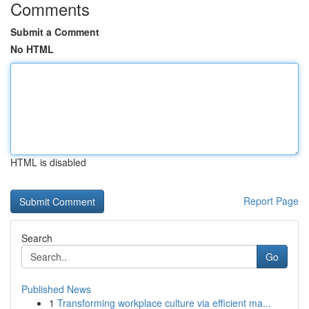
Comments
Submit a Comment
No HTML
HTML is disabled
Report Page
Search
Go
Published News
1
Transforming workplace culture via efficient ma...