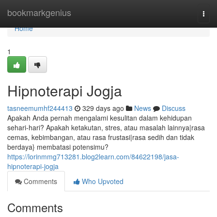
Home
bookmarkgenius
Togg
navi
Home
1
Hipnoterapi Jogja
tasneemumhf244413
329 days ago
News
Discuss
Apakah Anda pernah mengalami kesulitan dalam kehidupan
sehari-hari? Apakah ketakutan, stres, atau masalah lainnya|rasa
cemas, kebimbangan, atau rasa frustasi|rasa sedih dan tidak
berdaya} membatasi potensimu?
https://lorinmmg713281.blog2learn.com/84622198/jasa-
hipnoterapi-jogja
Comments
Who Upvoted
Comments