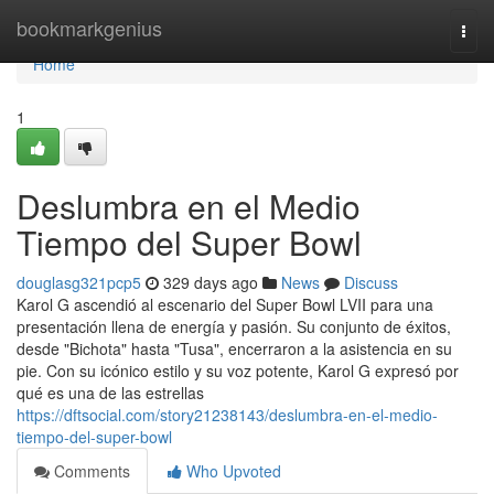
Home
bookmarkgenius
Togg
navi
Home
1
Deslumbra en el Medio
Tiempo del Super Bowl
douglasg321pcp5
329 days ago
News
Discuss
Karol G ascendió al escenario del Super Bowl LVII para una
presentación llena de energía y pasión. Su conjunto de éxitos,
desde "Bichota" hasta "Tusa", encerraron a la asistencia en su
pie. Con su icónico estilo y su voz potente, Karol G expresó por
qué es una de las estrellas
https://dftsocial.com/story21238143/deslumbra-en-el-medio-
tiempo-del-super-bowl
Comments
Who Upvoted