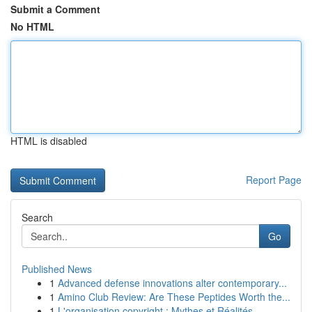
Submit a Comment
No HTML
HTML is disabled
Report Page
Search
Go
Published News
1
Advanced defense innovations alter contemporary...
1
Amino Club Review: Are These Peptides Worth the...
1
L'organisation copyright : Mythes et Réalités