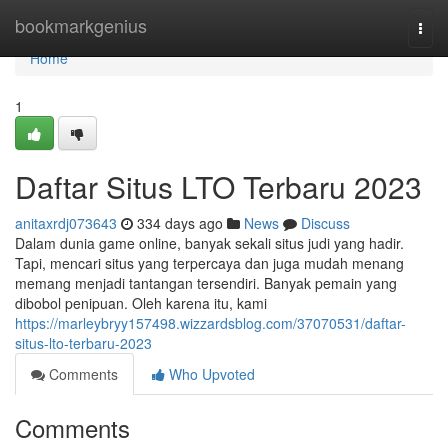
Home
bookmarkgenius
Togg
navi
Home
1
Daftar Situs LTO Terbaru 2023
anitaxrdj073643
334 days ago
News
Discuss
Dalam dunia game online, banyak sekali situs judi yang hadir.
Tapi, mencari situs yang terpercaya dan juga mudah menang
memang menjadi tantangan tersendiri. Banyak pemain yang
dibobol penipuan. Oleh karena itu, kami
https://marleybryy157498.wizzardsblog.com/37070531/daftar-
situs-lto-terbaru-2023
Comments
Who Upvoted
Comments