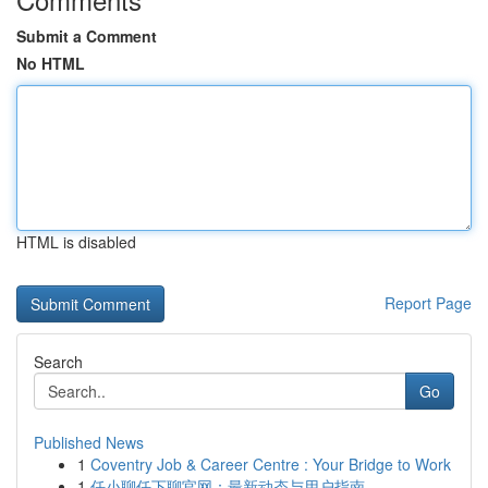
Submit a Comment
No HTML
HTML is disabled
Report Page
Search
Go
Published News
1
Coventry Job & Career Centre : Your Bridge to Work
1
任小聊任下聊官网：最新动态与用户指南