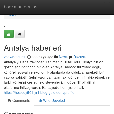
Home
bookmarkgenius
Togg
navi
Home
1
Antalya haberleri
vonx493cum0
333 days ago
News
Discuss
Antalya’yı Daha Yakından Tanımanın Dijital Yolu Türkiye’nin en
gözde şehirlerinden biri olan Antalya, sadece turizmde değil,
kültürel, sosyal ve ekonomik alanlarda da oldukça hareketli bir
yapıya sahiptir. Şehri yakından tanımak, gündemini takip etmek ve
farklı yönlerini keşfetmek isteyenler için güvenilir bir dijital
platforma ihtiyaç vardır. Bu sayede hem yerel halk
https://hesiody504fyr1.blog-gold.com/profile
Comments
Who Upvoted
Comments