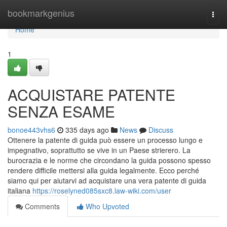
Home
bookmarkgenius
Togg
navi
Home
1
ACQUISTARE PATENTE
SENZA ESAME
bonoe443vhs6
335 days ago
News
Discuss
Ottenere la patente di guida può essere un processo lungo e
impegnativo, soprattutto se vive in un Paese strierero. La
burocrazia e le norme che circondano la guida possono spesso
rendere difficile mettersi alla guida legalmente. Ecco perché
siamo qui per aiutarvi ad acquistare una vera patente di guida
italiana
https://roselyned085sxc8.law-wiki.com/user
Comments
Who Upvoted