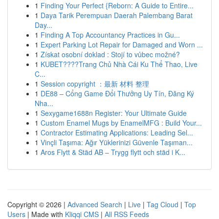
1
Finding Your Perfect {Reborn: A Guide to Entire...
1
Daya Tarik Perempuan Daerah Palembang Barat
Day...
1
Finding A Top Accountancy Practices in Gu...
1
Expert Parking Lot Repair for Damaged and Worn ...
1
Získat osobní doklad : Stojí to vůbec možné?
1
KUBET????️Trang Chủ Nhà Cái Ku Thể Thao, Live
C...
1
Session copyright ：最新 材料 整理
1
DE88 – Cổng Game Đổi Thưởng Uy Tín, Đăng Ký
Nha...
1
Sexygame1688n Register: Your Ultimate Guide
1
Custom Enamel Mugs by EnamelMFG : Build Your...
1
Contractor Estimating Applications: Leading Sel...
1
Vinçli Taşıma: Ağır Yüklerinizi Güvenle Taşıman...
1
Aros Flytt & Städ AB – Trygg flytt och städ i K...
Copyright © 2026 |
Advanced Search
|
Live
|
Tag Cloud
|
Top
Users
| Made with
Kliqqi CMS
|
All RSS Feeds