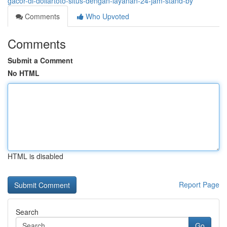
gacor-di-dollartoto-situs-dengan-layanan-24-jam-stand-by
Comments
Who Upvoted
Comments
Submit a Comment
No HTML
HTML is disabled
Report Page
Search
Go