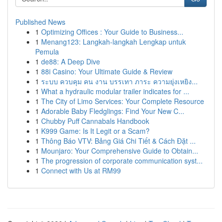
Published News
1
Optimizing Offices : Your Guide to Business...
1
Menang123: Langkah-langkah Lengkap untuk
Pemula
1
de88: A Deep Dive
1
88i Casino: Your Ultimate Guide & Review
1
ระบบ ควบคุม คน งาน บรรเทา ภาระ ความยุ่งเหยิง...
1
What a hydraulic modular trailer indicates for ...
1
The City of Limo Services: Your Complete Resource
1
Adorable Baby Fledglings: Find Your New C...
1
Chubby Puff Cannabals Handbook
1
K999 Game: Is It Legit or a Scam?
1
Thông Báo VTV: Bảng Giá Chi Tiết & Cách Đặt ...
1
Mounjaro: Your Comprehensive Guide to Obtain...
1
The progression of corporate communication syst...
1
Connect with Us at RM99