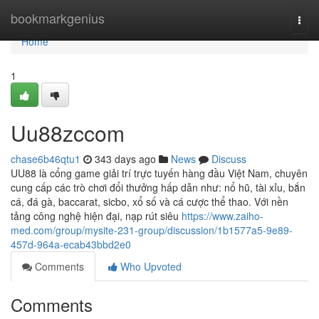
Home
bookmarkgenius
Togg
navi
Home
1
Uu88zccom
chase6b46qtu1
343 days ago
News
Discuss
UU88 là cổng game giải trí trực tuyến hàng đầu Việt Nam, chuyên
cung cấp các trò chơi đổi thưởng hấp dẫn như: nổ hũ, tài xỉu, bắn
cá, đá gà, baccarat, sicbo, xổ số và cá cược thể thao. Với nền
tảng công nghệ hiện đại, nạp rút siêu
https://www.zaiho-
med.com/group/mysite-231-group/discussion/1b1577a5-9e89-
457d-964a-ecab43bbd2e0
Comments
Who Upvoted
Comments