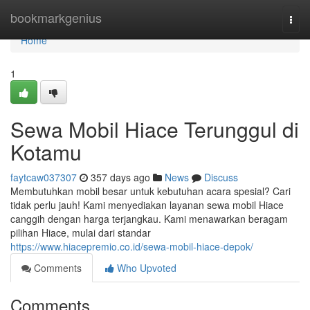
Home
bookmarkgenius
Togg
navi
Home
1
Sewa Mobil Hiace Terunggul di
Kotamu
faytcaw037307
357 days ago
News
Discuss
Membutuhkan mobil besar untuk kebutuhan acara spesial? Cari
tidak perlu jauh! Kami menyediakan layanan sewa mobil Hiace
canggih dengan harga terjangkau. Kami menawarkan beragam
pilihan Hiace, mulai dari standar
https://www.hiacepremio.co.id/sewa-mobil-hiace-depok/
Comments
Who Upvoted
Comments