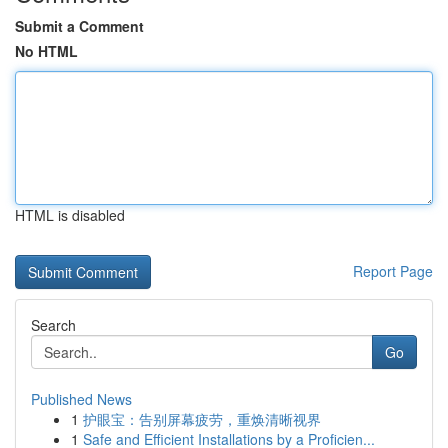
Submit a Comment
No HTML
HTML is disabled
Report Page
Search
Go
Published News
1
护眼宝：告别屏幕疲劳，重焕清晰视界
1
Safe and Efficient Installations by a Proficien...