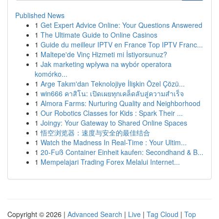
Published News
1
Get Expert Advice Online: Your Questions Answered
1
The Ultimate Guide to Online Casinos
1
Guide du meilleur IPTV en France Top IPTV Franc...
1
Maltepe'de Vinç Hizmeti mi İstiyorsunuz?
1
Jak marketing wpływa na wybór operatora
komórko...
1
Arge Takım'dan Teknolojiye İlişkin Özel Çözü...
1
win666 คาสิโน: เปิดเผยทุกเคล็ดลับสู่ความสำเร็จ
1
Almora Farms: Nurturing Quality and Neighborhood
1
Our Robotics Classes for Kids : Spark Their ...
1
Joingy: Your Gateway to Shared Online Spaces
1
悟空浏览器：速度与安全的最佳结合
1
Watch the Madness In Real-Time : Your Ultim...
1
20-Fuß Container Einheit kaufen: Secondhand & B...
1
Mempelajari Trading Forex Melalui Internet...
Copyright © 2026 |
Advanced Search
|
Live
|
Tag Cloud
|
Top