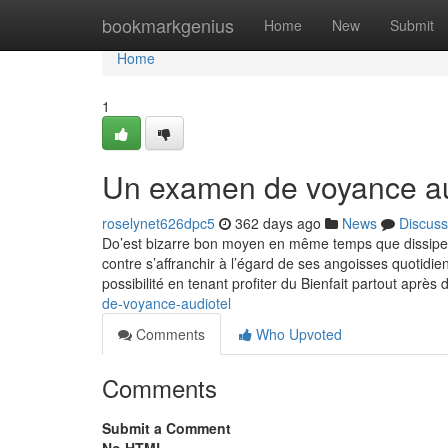
Home
bookmarkgenius
Home
New
Submit
Home
1
Un examen de voyance au
roselynet626dpc5
362 days ago
News
Discuss
Do’est bizarre bon moyen en même temps que dissiper
contre s’affranchir à l’égard de ses angoisses quotidien
possibilité en tenant profiter du Bienfait partout après
de-voyance-audiotel
Comments
Who Upvoted
Comments
Submit a Comment