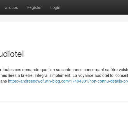
Groups
Register
Login
diotel
 toutes ces demande que l’on se contenance concernant sa être voisin
nes liées à la être, intégral simplement. La voyance audiotel toi conseil
 dans
https://andresedwof.win-blog.com/17494301/non-connu-détails-pr