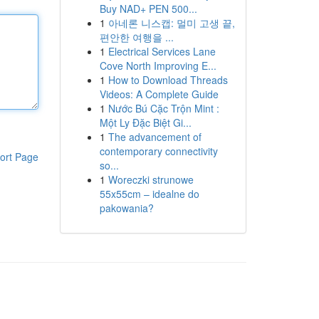
Buy NAD+ PEN 500...
1
아네론 니스캡: 멀미 고생 끝,
편안한 여행을 ...
1
Electrical Services Lane
Cove North Improving E...
1
How to Download Threads
Videos: A Complete Guide
1
Nước Bú Cặc Trộn Mint :
Một Ly Đặc Biệt Gi...
1
The advancement of
contemporary connectivity
ort Page
so...
1
Woreczki strunowe
55x55cm – idealne do
pakowania?