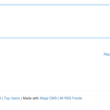
Rep
d
|
Top Users
| Made with
Kliqqi CMS
|
All RSS Feeds