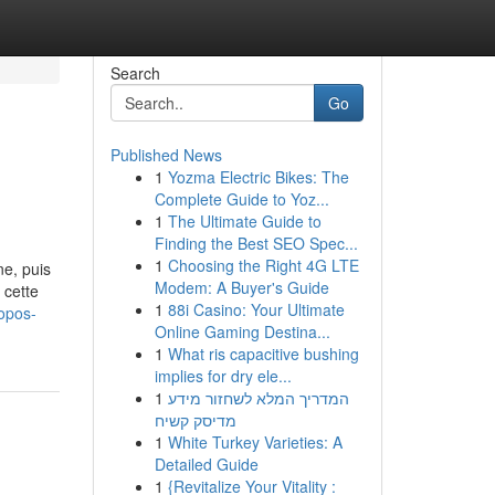
Search
Go
Published News
1
Yozma Electric Bikes: The
Complete Guide to Yoz...
1
The Ultimate Guide to
Finding the Best SEO Spec...
1
Choosing the Right 4G LTE
e, puis
Modem: A Buyer's Guide
 cette
1
88i Casino: Your Ultimate
opos-
Online Gaming Destina...
1
What ris capacitive bushing
implies for dry ele...
1
המדריך המלא לשחזור מידע
מדיסק קשיח
1
White Turkey Varieties: A
Detailed Guide
1
{Revitalize Your Vitality :