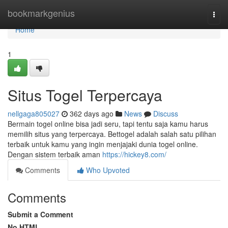
Home
bookmarkgenius
Togg
navi
Home
1
Situs Togel Terpercaya
nellgaga805027
362 days ago
News
Discuss
Bermain togel online bisa jadi seru, tapi tentu saja kamu harus
memilih situs yang terpercaya. Bettogel adalah salah satu pilihan
terbaik untuk kamu yang ingin menjajaki dunia togel online.
Dengan sistem terbaik aman
https://hickey8.com/
Comments
Who Upvoted
Comments
Submit a Comment
No HTML