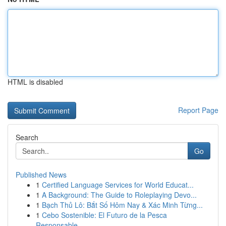
HTML is disabled
Report Page
Search
Go
Published News
1
Certified Language Services for World Educat...
1
A Background: The Guide to Roleplaying Devo...
1
Bạch Thủ Lô: Bắt Số Hôm Nay & Xác Minh Từng...
1
Cebo Sostenible: El Futuro de la Pesca
Responsable