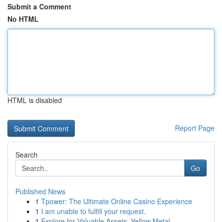
Submit a Comment
No HTML
HTML is disabled
Report Page
Search
Go
Published News
1
Tpower: The Ultimate Online Casino Experience
1
I am unable to fulfill your request.
1
Explore for Valuable Assets: Yellow Metal...