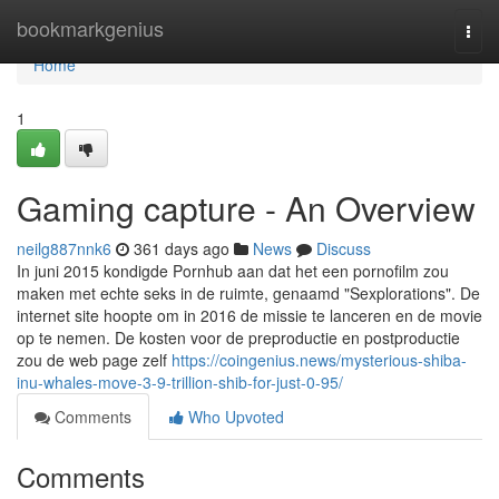
Home
bookmarkgenius
Togg
navi
Home
1
Gaming capture - An Overview
neilg887nnk6
361 days ago
News
Discuss
In juni 2015 kondigde Pornhub aan dat het een pornofilm zou
maken met echte seks in de ruimte, genaamd "Sexplorations". De
internet site hoopte om in 2016 de missie te lanceren en de movie
op te nemen. De kosten voor de preproductie en postproductie
zou de web page zelf
https://coingenius.news/mysterious-shiba-
inu-whales-move-3-9-trillion-shib-for-just-0-95/
Comments
Who Upvoted
Comments