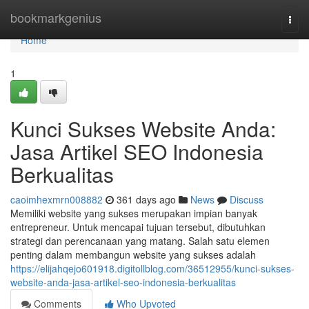
Home
bookmarkgenius
Togg
navi
Home
1
Kunci Sukses Website Anda:
Jasa Artikel SEO Indonesia
Berkualitas
caoimhexmrn008882
361 days ago
News
Discuss
Memiliki website yang sukses merupakan impian banyak
entrepreneur. Untuk mencapai tujuan tersebut, dibutuhkan
strategi dan perencanaan yang matang. Salah satu elemen
penting dalam membangun website yang sukses adalah
https://elijahqejo601918.digitollblog.com/36512955/kunci-sukses-
website-anda-jasa-artikel-seo-indonesia-berkualitas
Comments
Who Upvoted