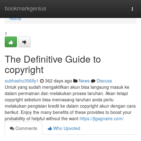
Home
bookmarkgenius
Togg
navi
Home
1
The Definitive Guide to
copyright
subhashu356lfy1
362 days ago
News
Discuss
Untuk yang sudah mengaktifkan akun bisa langsung masuk ke
dalam permainan dan melakukan proses taruhan. Akan tetapi
copyright sebelum bisa memasang taruhan anda perlu
melakukan pengisian kredit ke dalam copyright akun dengan cara
berikut. Enjoy the many benefits of these provides to boost your
probability of helpful without the want
https://jlgagnaire.com/
Comments
Who Upvoted