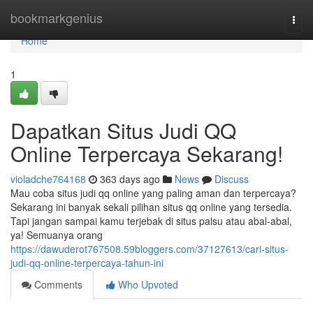
Home
bookmarkgenius
Togg
navi
Home
1
Dapatkan Situs Judi QQ
Online Terpercaya Sekarang!
violadche764168
363 days ago
News
Discuss
Mau coba situs judi qq online yang paling aman dan terpercaya?
Sekarang ini banyak sekali pilihan situs qq online yang tersedia.
Tapi jangan sampai kamu terjebak di situs palsu atau abal-abal,
ya! Semuanya orang
https://dawuderot767508.59bloggers.com/37127613/cari-situs-
judi-qq-online-terpercaya-tahun-ini
Comments
Who Upvoted