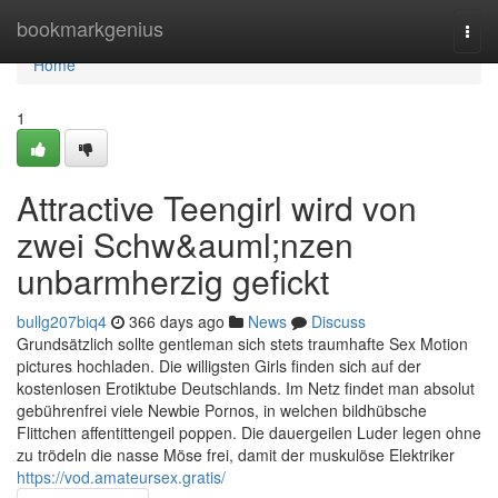
Home
bookmarkgenius
Togg
navi
Home
1
Attractive Teengirl wird von
zwei Schw&auml;nzen
unbarmherzig gefickt
bullg207biq4
366 days ago
News
Discuss
Grundsätzlich sollte gentleman sich stets traumhafte Sex Motion
pictures hochladen. Die willigsten Girls finden sich auf der
kostenlosen Erotiktube Deutschlands. Im Netz findet man absolut
gebührenfrei viele Newbie Pornos, in welchen bildhübsche
Flittchen affentittengeil poppen. Die dauergeilen Luder legen ohne
zu trödeln die nasse Möse frei, damit der muskulöse Elektriker
https://vod.amateursex.gratis/