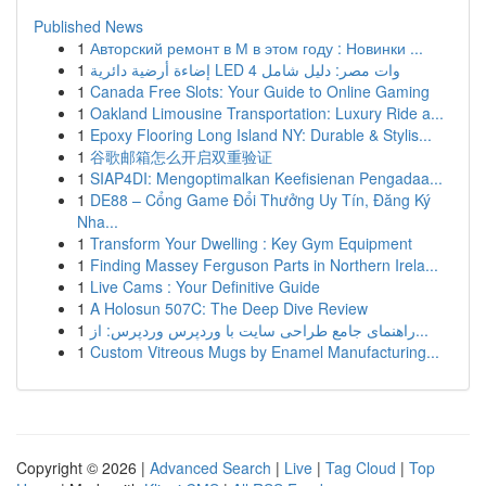
Published News
1
Авторский ремонт в М в этом году : Новинки ...
1
إضاءة أرضية دائرية LED 4 وات مصر: دليل شامل
1
Canada Free Slots: Your Guide to Online Gaming
1
Oakland Limousine Transportation: Luxury Ride a...
1
Epoxy Flooring Long Island NY: Durable & Stylis...
1
谷歌邮箱怎么开启双重验证
1
SIAP4DI: Mengoptimalkan Keefisienan Pengadaa...
1
DE88 – Cổng Game Đổi Thưởng Uy Tín, Đăng Ký
Nha...
1
Transform Your Dwelling : Key Gym Equipment
1
Finding Massey Ferguson Parts in Northern Irela...
1
Live Cams : Your Definitive Guide
1
A Holosun 507C: The Deep Dive Review
1
راهنمای جامع طراحی سایت با وردپرس وردپرس: از...
1
Custom Vitreous Mugs by Enamel Manufacturing...
Copyright © 2026 |
Advanced Search
|
Live
|
Tag Cloud
|
Top