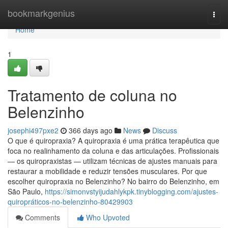
Home
bookmarkgenius
Togg
navi
Home
1
Tratamento de coluna no
Belenzinho
josephi497pxe2
366 days ago
News
Discuss
O que é quiropraxia? A quiropraxia é uma prática terapêutica que
foca no realinhamento da coluna e das articulações. Profissionais
— os quiropraxistas — utilizam técnicas de ajustes manuais para
restaurar a mobilidade e reduzir tensões musculares. Por que
escolher quiropraxia no Belenzinho? No bairro do Belenzinho, em
São Paulo,
https://simonvstyijudahlykpk.tinyblogging.com/ajustes-
quiropráticos-no-belenzinho-80429903
Comments
Who Upvoted