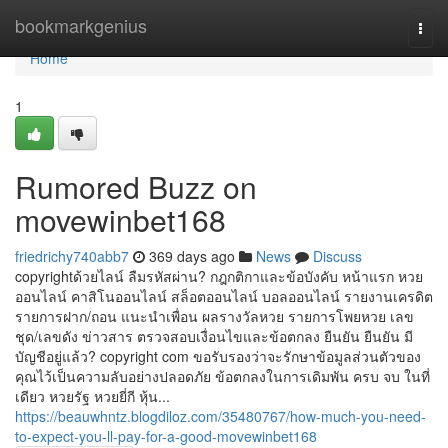
Home
bookmarkgenius
Togg
navi
Home
1
Rumored Buzz on
movewinbet168
friedrichy740abb7
369 days ago
News
Discuss
copyrightด้วยไลน์ ลืมรหัสผ่าน? กฎกติกาและข้อบังคับ หน้าแรก หวย
ออนไลน์ คาสิโนออนไลน์ สล็อตออนไลน์ บอลออนไลน์ รายงานเครดิต
รายการฝาก/ถอน แนะนำเพื่อน ผลรางวัลหวย รายการโพยหวย เลข
ชุด/เลขดัง ข่าวสาร ตรวจสอบเงื่อนไขและข้อตกลง ยืนยัน ยืนยัน มี
บัญชีอยู่แล้ว? copyright com ขอรับรองว่าจะรักษาข้อมูลส่วนตัวของ
คุณไว้เป็นความลับอย่างปลอดภัย ข้อตกลงในการเดิมพัน ครบ จบ ในที่
เดียว หวยรัฐ หวยยี่กี หุ้น...
https://beauwhntz.blogdiloz.com/35480767/how-much-you-need-
to-expect-you-ll-pay-for-a-good-movewinbet168