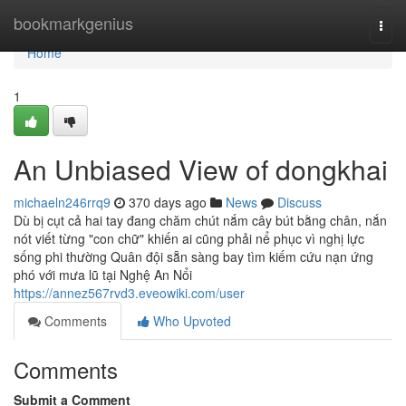
Home
bookmarkgenius
Togg
navi
Home
1
An Unbiased View of dongkhai
michaeln246rrq9
370 days ago
News
Discuss
Dù bị cụt cả hai tay đang chăm chút nắm cây bút bằng chân, nắn
nót viết từng "con chữ" khiến ai cũng phải nể phục vì nghị lực
sống phi thường Quân đội sẵn sàng bay tìm kiếm cứu nạn ứng
phó với mưa lũ tại Nghệ An Nổi
https://annez567rvd3.eveowiki.com/user
Comments
Who Upvoted
Comments
Submit a Comment