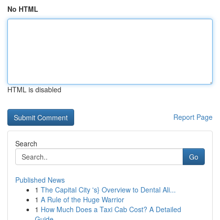
No HTML
HTML is disabled
Report Page
Search
Go
Published News
1
The Capital City 's} Overview to Dental Ali...
1
A Rule of the Huge Warrior
1
How Much Does a Taxi Cab Cost? A Detailed
Guide...