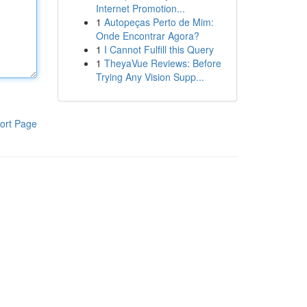
Internet Promotion...
1
Autopeças Perto de Mim:
Onde Encontrar Agora?
1
I Cannot Fulfill this Query
1
TheyaVue Reviews: Before
Trying Any Vision Supp...
ort Page