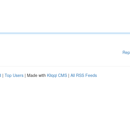
Rep
d
|
Top Users
| Made with
Kliqqi CMS
|
All RSS Feeds