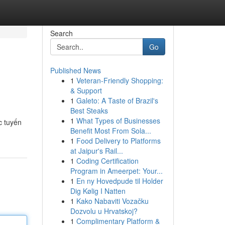
Search
Go
Published News
1
Veteran-Friendly Shopping:
& Support
1
Galeto: A Taste of Brazil's
Best Steaks
1
What Types of Businesses
c tuyến
Benefit Most From Sola...
1
Food Delivery to Platforms
at Jaipur's Rail...
1
Coding Certification
Program in Ameerpet: Your...
1
En ny Hovedpude til Holder
Dig Kølig I Natten
1
Kako Nabaviti Vozačku
Dozvolu u Hrvatskoj?
1
Complimentary Platform &