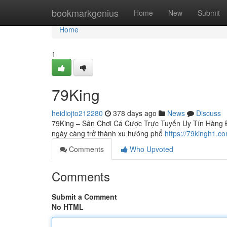
Home
bookmarkgenius
Home
New
Submit
Home
1
79King
heidiojto212280
378 days ago
News
Discuss
79King – Sân Chơi Cá Cược Trực Tuyến Uy Tín Hàng Đầu
ngày càng trở thành xu hướng phổ
https://79kingh1.c
Comments
Who Upvoted
Comments
Submit a Comment
No HTML