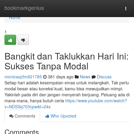
Home
bookmarkgenius
Togg
navi
Home
1
Bangkit dan Taklukkan Hari Ini:
Sukses Tanpa Modal
monicaqzfm921785
381 days ago
News
Discuss
Setiap hari adalah kesempatan emas untuk melangkah. Tak perlu
modal besar atau koneksi kuat, kamu bisa mewujudkan mimpi.
Yakinlah pada diri dan jangan menyerah berjuang. Peluang ada di
mana-mana, hanya butuh ceria
https://www.youtube.com/watch?
v=NDSSq703cpw&t=24s
Comments
Who Upvoted
Comments