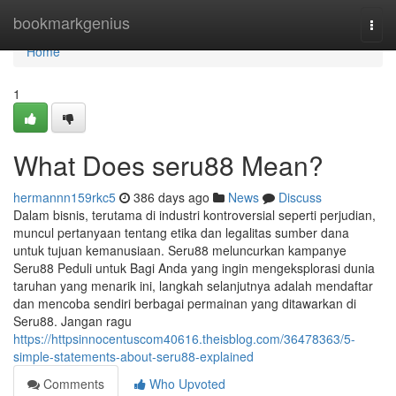
Home
bookmarkgenius
Togg
navi
Home
1
What Does seru88 Mean?
hermannn159rkc5
386 days ago
News
Discuss
Dalam bisnis, terutama di industri kontroversial seperti perjudian,
muncul pertanyaan tentang etika dan legalitas sumber dana
untuk tujuan kemanusiaan. Seru88 meluncurkan kampanye
Seru88 Peduli untuk Bagi Anda yang ingin mengeksplorasi dunia
taruhan yang menarik ini, langkah selanjutnya adalah mendaftar
dan mencoba sendiri berbagai permainan yang ditawarkan di
Seru88. Jangan ragu
https://httpsinnocentuscom40616.theisblog.com/36478363/5-
simple-statements-about-seru88-explained
Comments
Who Upvoted