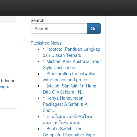
Search
Go
Published News
1
Indototo: Panduan Lengkap
dan Ulasan Terbaru
1
Michael Kors Australia: Your
Style Destination
1
Steel grating for catwalks
warehouses and proce...
e brindan
1
24club: Sàn Giải Trí Hàng
iesgo-
Đầu Ở Việt Nam , N...
1
Kenya Honeymoon
Packages: A Safari & A
Shor...
1
บ้านในฝัน เนอร์สซิ่งโฮม
คุณภาพ ในขอนแก่น
1
Boutiq Switch: The
Complete Disposable Vape