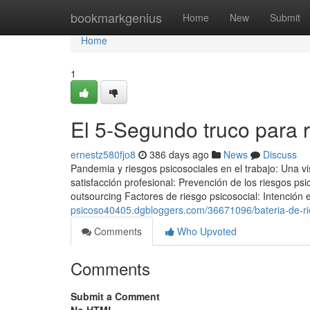
Home
bookmarkgenius
Home
New
Submit
Home
1
El 5-Segundo truco para r
ernestz580fjo8
386 days ago
News
Discuss
Pandemia y riesgos psicosociales en el trabajo: Una vis
satisfacción profesional: Prevención de los riesgos ps
outsourcing Factores de riesgo psicosocial: Intención
psicoso40405.dgbloggers.com/36671096/bateria-de-ri
Comments
Who Upvoted
Comments
Submit a Comment