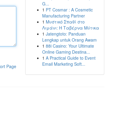
G...
1
PT Cosmar : A Cosmetic
Manufacturing Partner
1
Μυστικό Σπαθί στο
Λιμάνι: Η Ταβέρνα Μύτικα
1
Jatengtoto: Panduan
Lengkap untuk Orang Awam
1
88i Casino: Your Ultimate
Online Gaming Destina...
1
A Practical Guide to Event
Email Marketing Soft...
ort Page