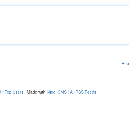
Rep
d
|
Top Users
| Made with
Kliqqi CMS
|
All RSS Feeds