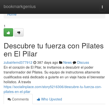
Home
bookmarkgenius
Togg
navi
Home
1
Descubre tu fuerza con Pilates
en El Pilar
zubairlemd377912
387 days ago
News
Discuss
En el corazón de El Pilar, te invitamos a descubrir el poder
transformador del Pilates. Su equipo de instructores altamente
cualificados está dedicado a guiarte en un viaje hacia el bienestar
holístico. A través
https://socialinplace.com/story5216306/descubre-tu-fuerza-con-
pilates-en-el-pilar
Comments
Who Upvoted