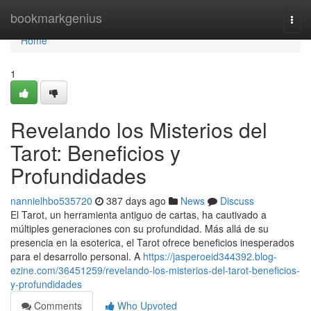
Home
bookmarkgenius
Togg
navi
Home
1
Revelando los Misterios del
Tarot: Beneficios y
Profundidades
nannielhbo535720
387 days ago
News
Discuss
El Tarot, un herramienta antiguo de cartas, ha cautivado a
múltiples generaciones con su profundidad. Más allá de su
presencia en la esoterica, el Tarot ofrece beneficios inesperados
para el desarrollo personal. A
https://jasperoeid344392.blog-
ezine.com/36451259/revelando-los-misterios-del-tarot-beneficios-
y-profundidades
Comments
Who Upvoted