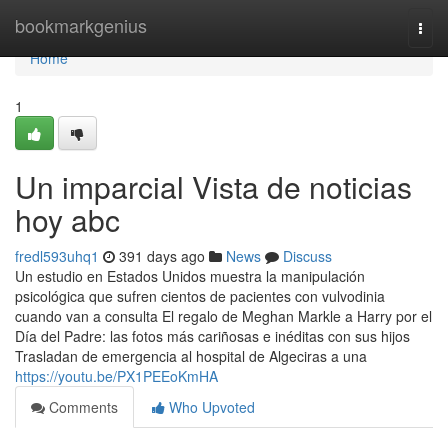
Home
bookmarkgenius
Togg
navi
Home
1
Un imparcial Vista de noticias
hoy abc
fredl593uhq1
391 days ago
News
Discuss
Un estudio en Estados Unidos muestra la manipulación
psicológica que sufren cientos de pacientes con vulvodinia
cuando van a consulta El regalo de Meghan Markle a Harry por el
Día del Padre: las fotos más cariñosas e inéditas con sus hijos
Trasladan de emergencia al hospital de Algeciras a una
https://youtu.be/PX1PEEoKmHA
Comments
Who Upvoted