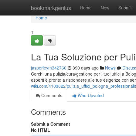
Home
bookmarkgenius
Home
New
Submit
Home
1
La Tua Soluzione per Puli
jasperleym342760
390 days ago
News
Discus
Cerchi una pulizia/cura/gestione per i tuoi uffici a Bol
esperti è pronto a rispondere alle tue esigenze con serv
wiki.com/4103822/pulizia_uffici_bologna_professionali
Comments
Who Upvoted
Comments
Submit a Comment
No HTML