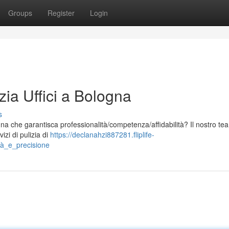
Groups
Register
Login
zia Uffici a Bologna
s
ogna che garantisca professionalità/competenza/affidabilità? Il nostro te
izi di pulizia di
https://declanahzi887281.fliplife-
tà_e_precisione