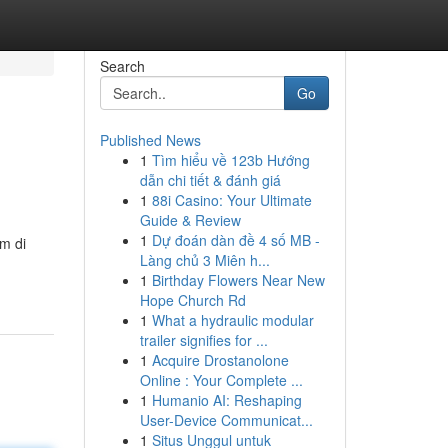
Search
Go
Published News
1
Tìm hiểu về 123b Hướng
dẫn chi tiết & đánh giá
1
88i Casino: Your Ultimate
Guide & Review
1
Dự đoán dàn đề 4 số MB -
am di
Làng chủ 3 Miên h...
1
Birthday Flowers Near New
Hope Church Rd
1
What a hydraulic modular
trailer signifies for ...
1
Acquire Drostanolone
Online : Your Complete ...
1
Humanio AI: Reshaping
User-Device Communicat...
1
Situs Unggul untuk