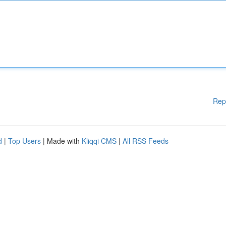
Rep
d
|
Top Users
| Made with
Kliqqi CMS
|
All RSS Feeds