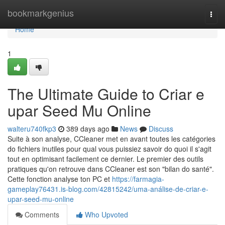
Home
bookmarkgenius
Togg
navi
Home
1
The Ultimate Guide to Criar e
upar Seed Mu Online
walteru740fkp3
389 days ago
News
Discuss
Suite à son analyse, CCleaner met en avant toutes les catégories
do fichiers inutiles pour qual vous puissiez savoir do quoi il s'agit
tout en optimisant facilement ce dernier. Le premier des outils
pratiques qu'on retrouve dans CCleaner est son "bilan do santé".
Cette fonction analyse ton PC et
https://farmagia-
gameplay76431.is-blog.com/42815242/uma-análise-de-criar-e-
upar-seed-mu-online
Comments
Who Upvoted