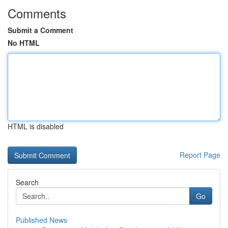
Comments
Submit a Comment
No HTML
HTML is disabled
Report Page
Search
Go
Published News