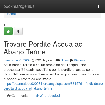
Home
bookmarkgenius
Togg
navi
Home
1
Trovare Perdite Acqua ad
Abano Terme
hamzagsrr817634
392 days ago
News
Discuss
Sei a Abano Terme e hai un problema con l'acqua? Non
preoccuparti! indagini specifiche per le perdite di acqua sono
disponibili presso www.ricerca-perdite-acqua.com. Il nostro team
di esperti è pronto ad analizzare
https://deannatppc020031.dreamyblogs.com/36157611/individuare-
perdita-d-acqua-ad-abano-terme
Comments
Who Upvoted