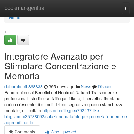
Home
bookmarkgenius
Togg
navi
Home
1
Integratore Avanzato per
Stimolare Concentrazione e
Memoria
deborahqcfh868338
395 days ago
News
Discuss
Panoramica sui Benefici dei Nootropi Naturali Tra scadenze
professionali, studio e attività quotidiane, il cervello affronta un
carico crescente di stimoli. Di conseguenza spesso stanchezza
mentale, difficoltà a
https://charliegpex792237.like-
blogs.com/35738092/soluzione-naturale-per-potenziare-mente-e-
apprendimento
Comments
Who Upvoted