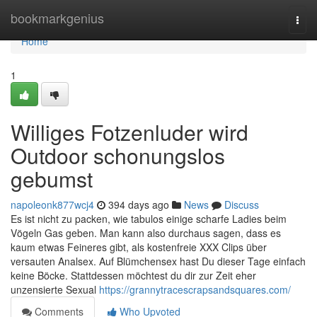
Home
bookmarkgenius
Togg
navi
Home
1
Williges Fotzenluder wird
Outdoor schonungslos
gebumst
napoleonk877wcj4
394 days ago
News
Discuss
Es ist nicht zu packen, wie tabulos einige scharfe Ladies beim
Vögeln Gas geben. Man kann also durchaus sagen, dass es
kaum etwas Feineres gibt, als kostenfreie XXX Clips über
versauten Analsex. Auf Blümchensex hast Du dieser Tage einfach
keine Böcke. Stattdessen möchtest du dir zur Zeit eher
unzensierte Sexual
https://grannytracescrapsandsquares.com/
Comments
Who Upvoted