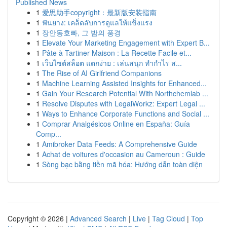
Published News
1
爱思助手copyright：最新版安装指南
1
ฟันยาง: เคล็ดลับการดูแลให้แข็งแรง
1
장안동호빠, 그 밤의 풍경
1
Elevate Your Marketing Engagement with Expert B...
1
Pâte à Tartiner Maison : La Recette Facile et...
1
เว็บไซต์สล็อต แตกง่าย : เล่นสนุก ทำกำไร ส...
1
The Rise of AI Girlfriend Companions
1
Machine Learning Assisted Insights for Enhanced...
1
Gain Your Research Potential With Northchemlab ...
1
Resolve Disputes with LegalWorkz: Expert Legal ...
1
Ways to Enhance Corporate Functions and Social ...
1
Comprar Analgésicos Online en España: Guía
Comp...
1
Amibroker Data Feeds: A Comprehensive Guide
1
Achat de voitures d'occasion au Cameroun : Guide
1
Sòng bạc bằng tiền mã hóa: Hướng dẫn toàn diện
Copyright © 2026 |
Advanced Search
|
Live
|
Tag Cloud
|
Top