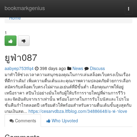
Home
bookmarkgenius
Togg
navi
Home
1
ยูฟ่า087
aabyep753tfq4
398 days ago
News
Discuss
มาทำให้ช่วงเวลาความสนุกของคุณในการเล่นสล็อตเว็บตรงเป็นเรื่อง
ที่ดีกว่าเดิม! เพิ่มความตื่นเต้นและคุณภาพความปลอดภัยด้วยการเลือก
สมัครกับสล็อตเว็บตรงไม่ผ่านเอเย่นต์ที่มีขั้นต่ำ เลือกคุณภาพให้อยู่
เหนือราคา สปินไปอย่างมั่นใจกับผู้ให้บริการรายใหญ่ที่ผ่านการรีวิว
และจัดอันดับจากเราเท่านั้น พร้อมโอกาสในการรับโบนัสและโปรโม
ชั่นคืนกำไรตลอดปี เตรียมตัวให้พร้อมสำหรับความตื่นเต้นขั้นสูงสุดกับ
เกมเงินสด...
https://cesarvdbza.ltfblog.com/34886648/ย-ฟ-าlove
Comments
Who Upvoted
Comments