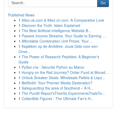
Go
Published News
1
99ez.uk.com & 99ez.cn.com: A Comparative Look
1
Discover the Truth: Islam Explained
1
The Best Artificial Intelligence Website B...
1
Passive Income Streams: Your Guide to Earning ...
1
Affordable Combination Unit Prices: Your ...
1
Kajakken op de Amblève: Jouw Gids voor een
Onve...
1
The Power of Research Peptides: A Beginner's
Guide
1
PySec.ma : Sécurité Python au Maroc
1
Hungry on the Rail Journey? Order Food at Morad...
1
Unlock Sneaker Deals: Wholesale Pallets & Liqui...
1
Betflix93: Your Premier Media Destination?
1
Safeguarding the area of Southend – A H...
1
The Pundit Report'sTheirIts ExperimentsTrialsTe...
1
Collectible Figures : The Ultimate Fan's H...