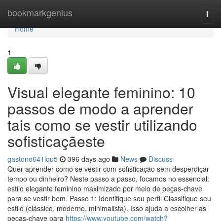
Home
bookmarkgenius
Togg
navi
Home
1
Visual elegante feminino: 10
passos de modo a aprender
tais como se vestir utilizando
sofisticaçãeste
gastono641lqu5
396 days ago
News
Discuss
Quer aprender como se vestir com sofisticação sem desperdiçar
tempo ou dinheiro? Neste passo a passo, focamos no essencial:
estilo elegante feminino maximizado por meio de peças‑chave
para se vestir bem. Passo 1: Identifique seu perfil Classifique seu
estilo (clássico, moderno, minimalista). Isso ajuda a escolher as
peças‑chave para
https://www.youtube.com/watch?