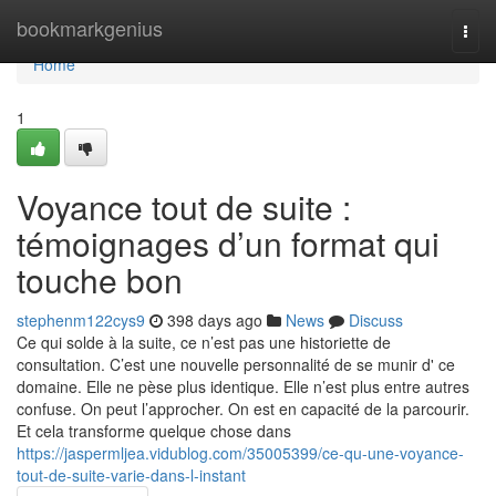
Home
bookmarkgenius
Togg
navi
Home
1
Voyance tout de suite :
témoignages d’un format qui
touche bon
stephenm122cys9
398 days ago
News
Discuss
Ce qui solde à la suite, ce n’est pas une historiette de
consultation. C’est une nouvelle personnalité de se munir d' ce
domaine. Elle ne pèse plus identique. Elle n’est plus entre autres
confuse. On peut l’approcher. On est en capacité de la parcourir.
Et cela transforme quelque chose dans
https://jaspermljea.vidublog.com/35005399/ce-qu-une-voyance-
tout-de-suite-varie-dans-l-instant