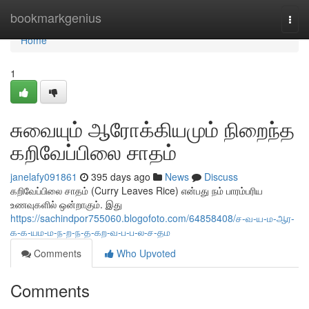
Home
bookmarkgenius
Togg
navi
Home
1
சுவையும் ஆரோக்கியமும் நிறைந்த
கறிவேப்பிலை சாதம்
janelafy091861
395 days ago
News
Discuss
கறிவேப்பிலை சாதம் (Curry Leaves Rice) என்பது நம் பாரம்பரிய
உணவுகளில் ஒன்றாகும். இது
https://sachindpor755060.blogofoto.com/64858408/ச-வ-ய-ம-ஆர-
க-க-யம-ம-ந-ற-ந-த-கற-வ-ப-ப-ல-ச-தம
Comments
Who Upvoted
Comments