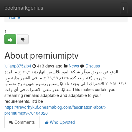
Home
bookmarkgenius
Togg
navi
Home
1
About premiumiptv
julianp875zip4
413 days ago
News
Discuss
الدفع عن طريق موفِّر شبكة الموبايلالسعر النهاردة ‏٦٩٫٩٩ ج.م.‏ لمدة
شهرين (٢)، وبعد كده هتدفع ‏٦٩٫٩٩ ج.م.‏ في الشهر بداية من
١٤‏/٠٨‏/٢٠٢٥ الاشتراك اللي يتجدد تلقائيًا يتضمن رسوم شهرية رح نحصلّها
تقائيًا. تقدر تلغي الاشتراك في أي وقت. This makes certain your
streaming remains adaptable and adaptable to your
requirements. It'd be
https://trevorhykuf.onesmablog.com/fascination-about-
premiumiptv-76404826
Comments
Who Upvoted