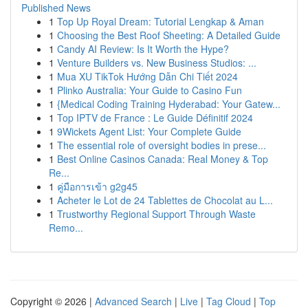
Published News
1
Top Up Royal Dream: Tutorial Lengkap & Aman
1
Choosing the Best Roof Sheeting: A Detailed Guide
1
Candy AI Review: Is It Worth the Hype?
1
Venture Builders vs. New Business Studios: ...
1
Mua XU TikTok Hướng Dẫn Chi Tiết 2024
1
Plinko Australia: Your Guide to Casino Fun
1
{Medical Coding Training Hyderabad: Your Gatew...
1
Top IPTV de France : Le Guide Définitif 2024
1
9Wickets Agent List: Your Complete Guide
1
The essential role of oversight bodies in prese...
1
Best Online Casinos Canada: Real Money & Top
Re...
1
คู่มือการเข้า g2g45
1
Acheter le Lot de 24 Tablettes de Chocolat au L...
1
Trustworthy Regional Support Through Waste
Remo...
Copyright © 2026 |
Advanced Search
|
Live
|
Tag Cloud
|
Top