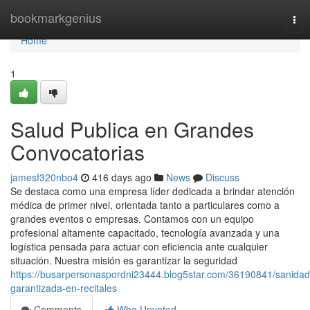
Home
bookmarkgenius
Tog
nav
Home
1
Salud Publica en Grandes
Convocatorias
jamesf320nbo4
416 days ago
News
Discuss
Se destaca como una empresa líder dedicada a brindar atención
médica de primer nivel, orientada tanto a particulares como a
grandes eventos o empresas. Contamos con un equipo
profesional altamente capacitado, tecnología avanzada y una
logística pensada para actuar con eficiencia ante cualquier
situación. Nuestra misión es garantizar la seguridad
https://busarpersonaspordni23444.blog5star.com/36190841/sanidad
garantizada-en-recitales
Comments
Who Upvoted