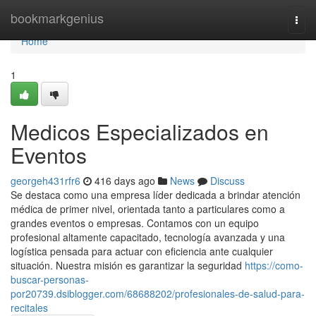
Home
bookmarkgenius
Togg
navi
Home
1
Medicos Especializados en
Eventos
georgeh431rfr6
416 days ago
News
Discuss
Se destaca como una empresa líder dedicada a brindar atención
médica de primer nivel, orientada tanto a particulares como a
grandes eventos o empresas. Contamos con un equipo
profesional altamente capacitado, tecnología avanzada y una
logística pensada para actuar con eficiencia ante cualquier
situación. Nuestra misión es garantizar la seguridad
https://como-
buscar-personas-
por20739.dsiblogger.com/68688202/profesionales-de-salud-para-
recitales