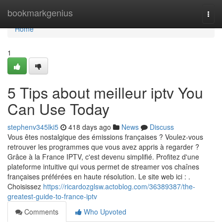
Home
bookmarkgenius
Togg
navi
Home
1
5 Tips about meilleur iptv​ You
Can Use Today
stephenv345lki5
418 days ago
News
Discuss
Vous êtes nostalgique des émissions françaises ? Voulez-vous
retrouver les programmes que vous avez appris à regarder ?
Grâce à la France IPTV, c'est devenu simplifié. Profitez d'une
plateforme intuitive qui vous permet de streamer vos chaînes
françaises préférées en haute résolution. Le site web ici : .
Choisissez
https://ricardozglsw.actoblog.com/36389387/the-
greatest-guide-to-france-iptv
Comments
Who Upvoted