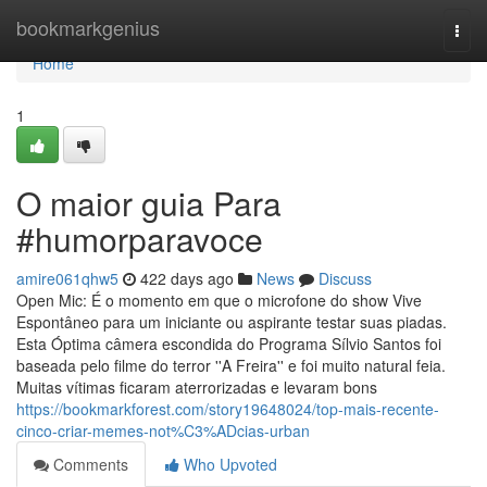
Home
bookmarkgenius
Togg
navi
Home
1
O maior guia Para
#humorparavoce
amire061qhw5
422 days ago
News
Discuss
Open Mic: É o momento em que o microfone do show Vive
Espontâneo para um iniciante ou aspirante testar suas piadas.
Esta Óptima câmera escondida do Programa Sílvio Santos foi
baseada pelo filme do terror ''A Freira'' e foi muito natural feia.
Muitas vítimas ficaram aterrorizadas e levaram bons
https://bookmarkforest.com/story19648024/top-mais-recente-
cinco-criar-memes-not%C3%ADcias-urban
Comments
Who Upvoted