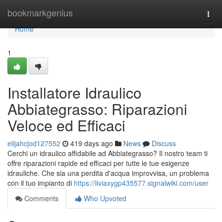
Home
bookmarkgenius
Togg
navi
Home
1
Installatore Idraulico
Abbiategrasso: Riparazioni
Veloce ed Efficaci
elijahcjod127552
419 days ago
News
Discuss
Cerchi un idraulico affidabile ad Abbiategrasso? Il nostro team ti
offre riparazioni rapide ed efficaci per tutte le tue esigenze
idrauliche. Che sia una perdita d'acqua improvvisa, un problema
con il tuo impianto di
https://liviaxygp435577.signalwiki.com/user
Comments
Who Upvoted